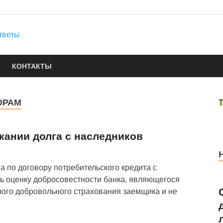
Юридические услуги
Городок Нефтяников
Правовые ответы
КОНТАКТЫ
ОРАМ
кании долга с наследников
а по договору потребительского кредита с
ь оценку добросовестности банка, являющегося
ного добровольного страхования заемщика и не