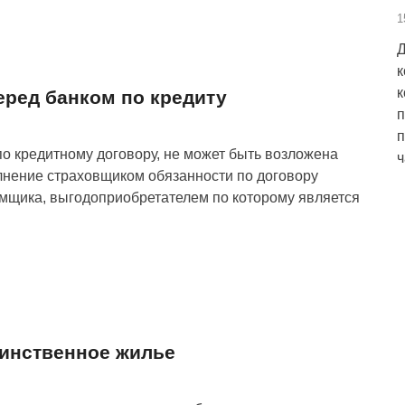
1
Д
к
к
еред банком по кредиту
п
п
о кредитному договору, не может быть возложена
ч
лнение страховщиком обязанности по договору
емщика, выгодоприобретателем по которому является
инственное жилье