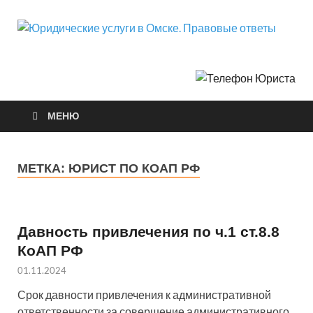
Ю
Город
Нефт
у
О
МЕНЮ
П
о
МЕТКА:
ЮРИСТ ПО КОАП РФ
Давность привлечения по ч.1 ст.8.8
КоАП РФ
01.11.2024
Срок давности привлечения к административной
ответственности за совершение административного