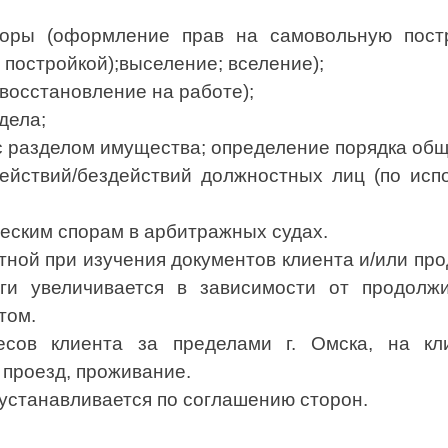
ы (оформление прав на самовольную постро
постройкой);выселение; вселение);
восстановление на работе);
дела;
с разделом имущества; определение порядка общ
ствий/бездействий должностных лиц (по испо
еским спорам в арбитражных судах.
атной при изучения документов клиента и/или пр
ги увеличивается в зависимости от продолж
том.
есов клиента за пределами г. Омска, на кли
 проезд, проживание.
 устанавливается по соглашению сторон.