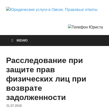
Ю
Горо
Неф
у
О
МЕНЮ
П
о
Расследование при
защите прав
физических лиц при
возврате
задолженности
31.07.2018