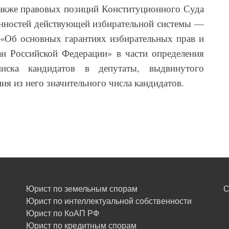
также правовых позиций Конституционного Суда
енностей действующей избирательной системы —
 «Об основных гарантиях избирательных прав и
ан Российской Федерации» в части определения
писка кандидатов в депутаты, выдвинутого
ия из него значительного числа кандидатов.
Юрист по земельным спорам
С
Юрист по интеллектуальной собственности
Юрист по КоАП РФ
Юрист по кредитным спорам