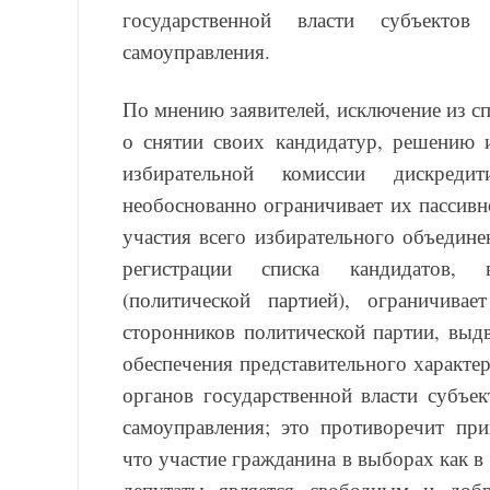
государственной власти субъектов
самоуправления.
По мнению заявителей, исключение из с
о снятии своих кандидатур, решению 
избирательной комиссии дискреди
необоснованно ограничивает их пассивн
участия всего избирательного объедине
регистрации списка кандидатов, 
(политической партией), ограничива
сторонников политической партии, выдв
обеспечения представительного характе
органов государственной власти субъе
самоуправления; это противоречит пр
что участие гражданина в выборах как в к
депутаты является свободным и доб