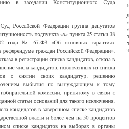
ению в заседании Конституционного Суда
1
Д
к
Суд Российской Федерации группа депутатов
к
итуционность подпункта «з» пункта 25 статьи 38
п
002 года № 67-ФЗ «Об основных гарантиях
п
 в референдуме граждан Российской Федерации»,
ч
тказа в регистрации списка кандидатов, отказа в
шение числа кандидатов, исключенных из списка
тов о снятии своих кандидатур, решению
сключением выбытия по вынуждающим к тому
 избирательной комиссии, принятому в связи с
анной статьи оснований для такого исключения,
исла кандидатов в заверенном списке кандидатов
арственной власти и более чем на 50 процентов
нном списке кандидатов на выборах в органы