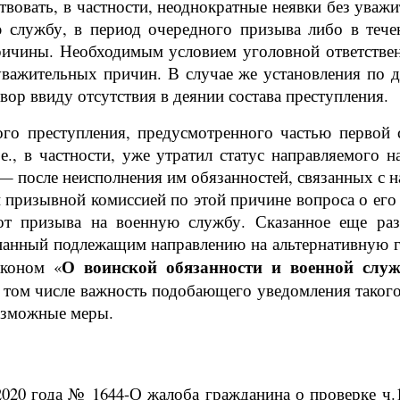
твовать, в частности, неоднократные неявки без уваж
 службу, в период очередного призыва либо в тече
ричины. Необходимым условием уголовной ответственн
уважительных причин. В случае же установления по д
ор ввиду отсутствия в деянии состава преступления.
о преступления, предусмотренного частью первой с
., в частности, уже утратил статус направляемого 
 — после неисполнения им обязанностей, связанных с
 призывной комиссией по этой причине вопроса о ег
 от призыва на военную службу. Сказанное еще ра
знанный подлежащим направлению на альтернативную 
О воинской обязанности и военной служ
аконом «
 том числе важность подобающего уведомления такого
возможные меры.
20 года № 1644-О жалоба гражданина о проверке ч.1