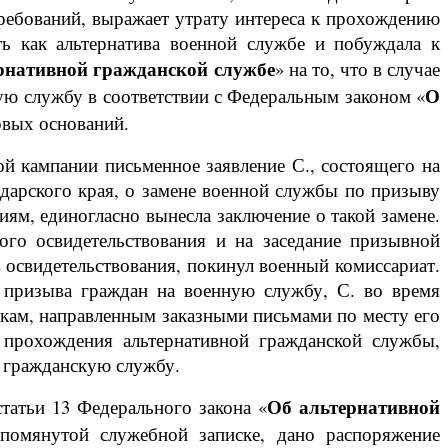
требований, выражает утрату интереса к прохождению
ть как альтернатива военной службе и побуждала к
рнативной гражданской службе
» на то, что в случае
О
ую службу в соответствии с Федеральным законом «
овых оснований.
ой кампании письменное заявление С., состоящего на
одарского края, о замене военной службы по призыву
ям, единогласно вынесла заключение о такой замене.
ого освидетельствования и на заседание призывной
 освидетельствования, покинул военный комиссариат.
и призыва граждан на военную службу, С. во время
сткам, направленным заказными письмами по месту его
 прохождения альтернативной гражданской службы,
ю гражданскую службу.
Об альтернативной
татьи 13 Федерального закона «
упомянутой служебной записке, дано распоряжение