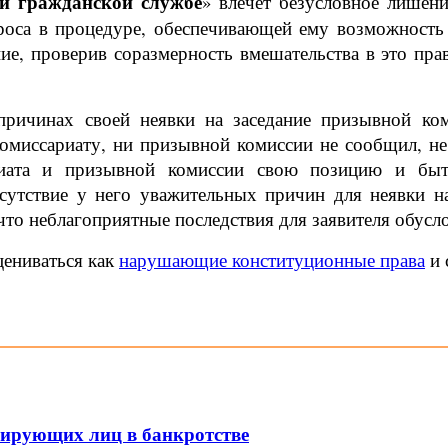
й гражданской службе
» влечет безусловное лишен
проса в процедуре, обеспечивающей ему возможност
ие, проверив соразмерность вмешательства в это пр
 причинах своей неявки на заседание призывной ко
миссариату, ни призывной комиссии не сообщил, не
риата и призывной комиссии свою позицию и бы
сутствие у него уважительных причин для неявки н
что неблагоприятные последствия для заявителя обус
цениваться как
нарушающие конституционные права
и 
лирующих лиц в банкротстве