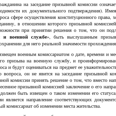
жданина на заседание призывной комиссии означает
ходимости их документального подтверждения). Име
проса сфере осуществления конституционного права,
ажданину, в отношении которого призывной комиссие
можности при принятии решения о том, что он под
и и военной службе
», быть выслушанным призыв
 сохранении для него реальной значимости прохождени
звещен военным комиссариатом о дате, времени и мес
его призыва на военную службу, и проинформирован 
са и будут оцениваться на предмет ее уважительности
 вопроса, он не явится на заседание призывной ко
вной комиссии принять решение о том, что вместо на
несенное призывной комиссией заключение о его напр
должен быть извещен о таком изменении его статус
и является направление соответствующих документо
ый комиссариат об изменении места жительства.