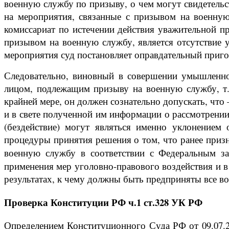
военную службу по призыву, о чем могут свидетельс
на мероприятия, связанные с призывом на военную
комиссариат по истечении действия уважительной п
призывом на военную службу, является отсутствие 
мероприятия суд постановляет оправдательный пригов
Следовательно, виновный в совершении умышленног
лицом, подлежащим призыву на военную службу, т.е
крайней мере, он должен сознательно допускать, что
и в свете полученной им информации о рассмотрении
(бездействие) могут являться именно уклонением
процедуры принятия решения о том, что ранее при
военную службу в соответствии с Федеральным з
применения мер уголовно-правового воздействия и в
результатах, к чему должны быть предприняты все 
Проверка Конституции РФ ч.1 ст.328 УК РФ
Определением Конституционного Суда РФ от 09.07.20