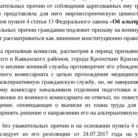
ажительных причин от соблюдения адресованных ему 
е представляла для него мировоззренческую ценнос
Об альте
м пункте 4 статьи 13 Федерального закона «
тельных причин гражданин подлежит призыву на военн
ет рассматриваться как лишенное конституционно-прав
да призывная комиссия, рассмотрев в период призывн
ого и Кавказского районов, города Кропоткин Красн
то несение военной службы противоречит его убеждени
енного комиссариата с целью прохождения медицинск
 альтернативную гражданскую службу, но, не завершив
ому комиссару начальником отделения подготовки 
 звонки из военного комиссариата не отвечал, по пове
ение, оповещающее о выписке из плана труда для
 принять решение о направлении его на альтернативну
 без уважительных причин и на основании пункта 4 с
следует из его резолюции от 24.07.2017 года на 