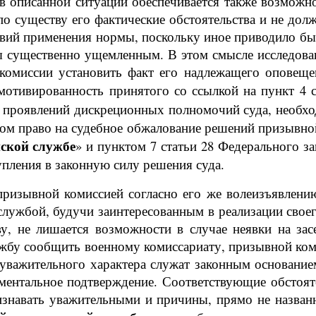
в описанной ситуации обеспечивается также возможн
по существу его фактические обстоятельства и не до
ий применения нормы, поскольку иное приводило бы 
бы существенно ущемленным. В этом смысле исследов
комиссии установить факт его надлежащего оповеще
мотивированность принятого со ссылкой на пункт 4 с
з проявлений дискреционных полномочий суда, необх
ом право на судебное обжалование решений призывной 
ской службе
» и пунктом 7 статьи 28 Федерального за
упления в законную силу решения суда.
призывной комиссией согласно его же волеизъявлени
лужбой, будучи заинтересованным в реализации свое
, не лишается возможности в случае неявки на за
жбу сообщить военному комиссариату, призывной коми
о уважительного характера служат законным основан
ументальное подтверждение. Соответствующие обстоя
знавать уважительными и причины, прямо не названн