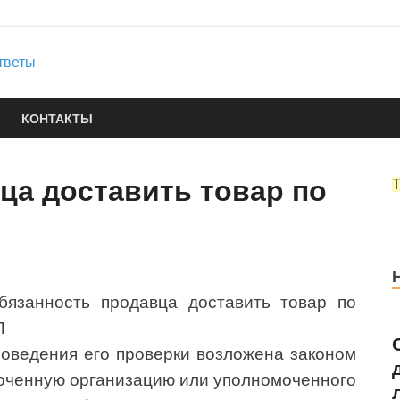
Юридические услуги
Городок Нефтяников
Правовые ответы
КОНТАКТЫ
ца доставить товар по
роведения его проверки возложена законом
моченную организацию или уполномоченного