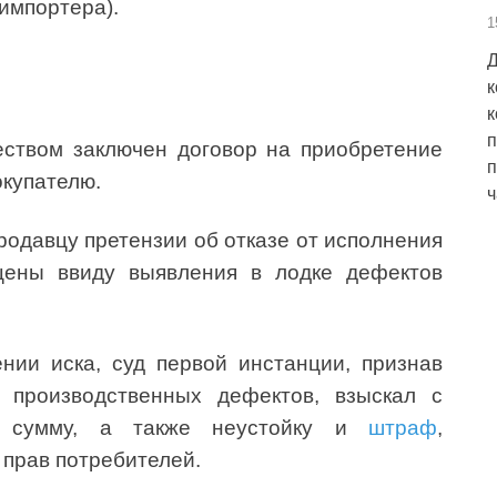
импортера).
1
Д
к
к
п
ществом заключен договор на приобретение
п
окупателю.
ч
 продавцу претензии об отказе от исполнения
цены ввиду выявления в лодке дефектов
ии иска, суд первой инстанции, признав
 производственных дефектов, взыскал с
р сумму, а также неустойку и
штраф
,
прав потребителей.