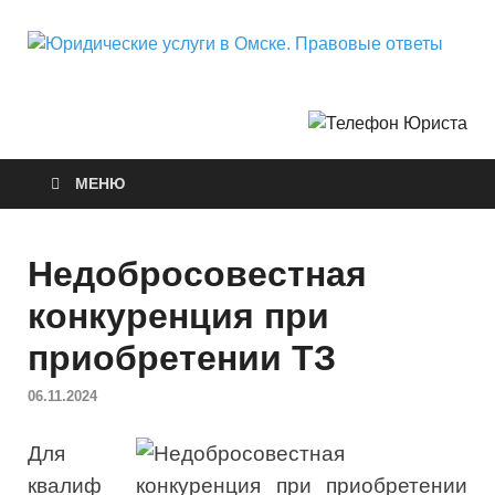
Ю
Горо
Неф
у
О
МЕНЮ
П
о
Недобросовестная
конкуренция при
приобретении ТЗ
06.11.2024
Для
квалиф