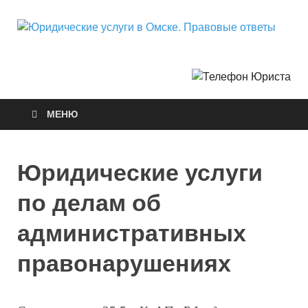
Ю
Горо
Неф
у
О
МЕНЮ
П
о
Юридические услуги
по делам об
административных
правонарушениях