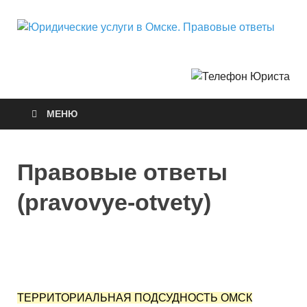
Ю
Горо
Неф
у
О
МЕНЮ
П
о
Правовые ответы
(pravovye-otvety)
ТЕРРИТОРИАЛЬНАЯ ПОДСУДНОСТЬ ОМСК