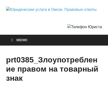
Ю
Горо
Неф
у
О
МЕНЮ
П
о
prt0385_Злоупотреблен
ие правом на товарный
знак