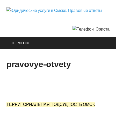
Ю
Город
Нефт
у
О
МЕНЮ
П
о
pravovye-otvety
ТЕРРИТОРИАЛЬНАЯ ПОДСУДНОСТЬ ОМСК