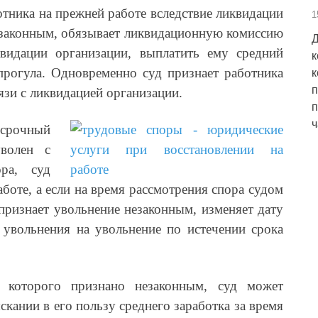
тника на прежней работе вследствие ликвидации
1
езаконным, обязывает ликвидационную комиссию
Д
видации организации, выплатить ему средний
к
прогула. Одновременно суд признает работника
к
п
вязи с ликвидацией организации.
п
ч
 срочный
волен с
ра, суд
аботе, а если на время рассмотрения спора судом
признает увольнение незаконным, изменяет дату
увольнения на увольнение по истечении срока
е которого признано незаконным, суд может
кании в его пользу среднего заработка за время