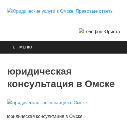
Ю
Горо
Неф
у
О
МЕНЮ
П
о
юридическая
консультация в Омске
юридическая консультация в Омске