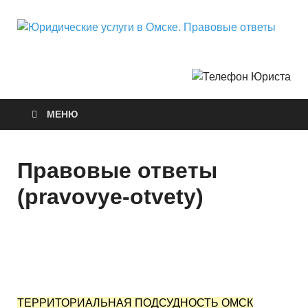
Ю
Горо
Неф
у
О
МЕНЮ
П
о
Правовые ответы
(pravovye-otvety)
ТЕРРИТОРИАЛЬНАЯ ПОДСУДНОСТЬ ОМСК