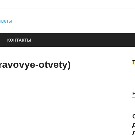
Юридические услуги
Городок Нефтяников
Правовые ответы
КОНТАКТЫ
avovye-otvety)