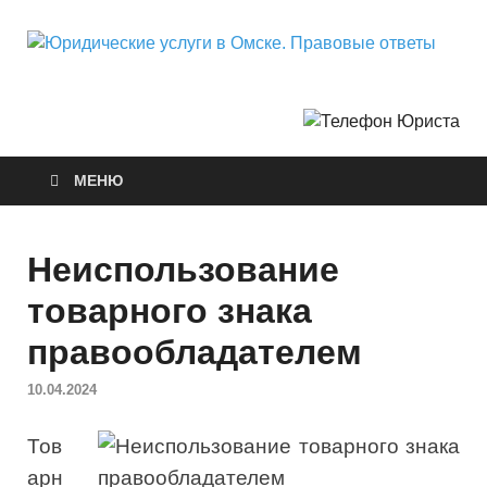
Ю
Горо
Неф
у
О
МЕНЮ
П
о
Неиспользование
товарного знака
правообладателем
10.04.2024
Тов
арн