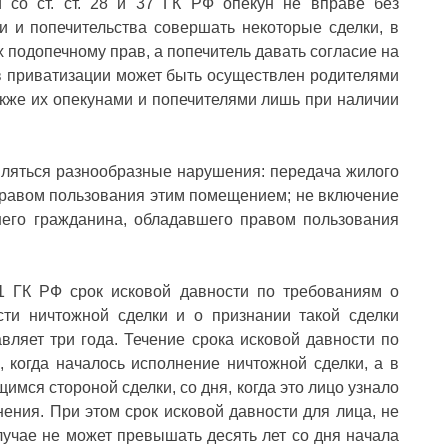
и со ст. ст. 28 и 37 ГК РФ опекун не вправе без
и и попечительства совершать некоторые сделки, в
 подопечному прав, а попечитель давать согласие на
 в приватизации может быть осуществлен родителями
кже их опекунами и попечителями лишь при наличии
вляться разнообразные нарушения: передача жилого
правом пользования этим помещением; не включение
него гражданина, обладавшего правом пользования
181 ГК РФ срок исковой давности по требованиям о
сти ничтожной сделки и о признании такой сделки
авляет три года. Течение срока исковой давности по
 когда началось исполнение ничтожной сделки, а в
мся стороной сделки, со дня, когда это лицо узнало
ения. При этом срок исковой давности для лица, не
лучае не может превышать десять лет со дня начала