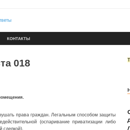
Юридические услуги
Городок Нефтяников
Правовые ответы
КОНТАКТЫ
та 018
помещения.
рушать права граждан. Легальным способом защиты
едействительной (оспаривание приватизации либо
 сделкой).