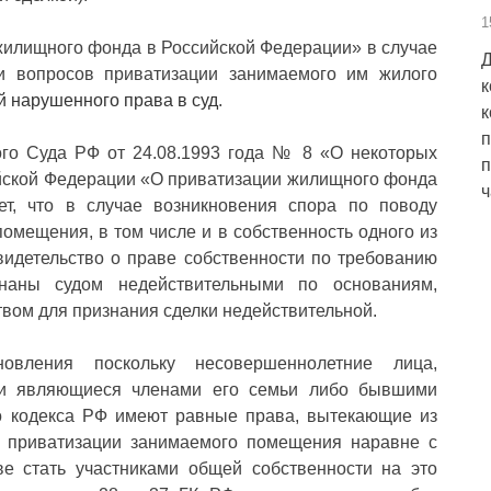
1
 жилищного фонда в Российской Федерации» в случае
Д
 вопросов приватизации занимаемого им жилого
к
й нарушенного права в суд
.
к
п
го Суда РФ от 24.08.1993 года № 8 «О некоторых
п
йской Федерации «О приватизации жилищного фонда
ч
ет, что в случае возникновения спора по поводу
омещения, в том числе и в собственность одного из
свидетельство о праве собственности по требованию
наны судом недействительными по основаниям,
вом для признания сделки недействительной.
овления поскольку несовершеннолетние лица,
и являющиеся членами его семьи либо бывшими
го кодекса РФ имеют равные права, вытекающие из
й приватизации занимаемого помещения наравне с
е стать участниками общей собственности на это