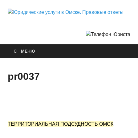
Ю
Горо
Неф
у
О
МЕНЮ
П
о
pr0037
ТЕРРИТОРИАЛЬНАЯ ПОДСУДНОСТЬ ОМСК