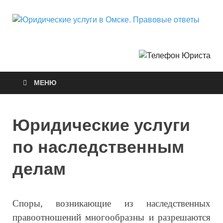
Ю
Горо
Неф
у
О
МЕНЮ
П
о
Юридические услуги
по наследственным
делам
Споры, возникающие из наследственных
правоотношений многообразны и разрешаются